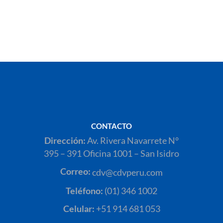
CONTACTO
Dirección:
Av. Rivera Navarrete N°
395 – 391 Oficina 1001 – San Isidro
Correo:
cdv@cdvperu.com
Teléfono:
(01) 346 1002
Celular:
+51 914 681 053