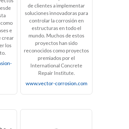
yectos
de clientes a implementar
Desde
soluciones innovadoras para
sta
controlar la corrosión en
a como
estructuras en todo el
ases e
mundo. Muchos de estos
e crear
proyectos han sido
er los
reconocidos como proyectos
to.
premiados por el
sion-
International Concrete
Repair Institute.
www.vector-corrosion.com