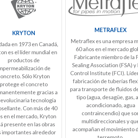
METRAFLEX
KRYTON
Metraflex es una empresa m
dada en 1973 en Canadá,
60 años en el mercado glo
on es el líder mundial en
Fabricante miembro de la F
productos de
Sealing Association (FSA) y 
mpermeabilización de
Control Institute (FCI). Líder
concreto. Sólo Kryton
fabricación de tuberías flex
protege el concreto
para transporte de fluidos d
manentemente gracias a
tipo (agua, desagüe, gas, 
revolucinaria tecnología
acondicionado, agua
osellante. Con más de 40
contraincendio) que so
s en el mercado, Kryton
multidireccionales y qu
á presente en las obras
acompañan el movimiento 
 importantes alrededor
terremoto.