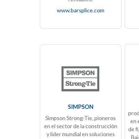
www.barsplice.com
SIMPSON
pro
Simpson Strong-Tie, pioneros
en 
en el sector de la construcción
de f
y líder mundial en soluciones
Baj