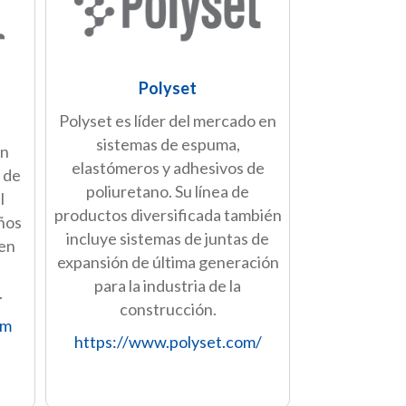
Polyset
Polyset es líder del mercado en
sistemas de espuma,
en
elastómeros y adhesivos de
 de
poliuretano. Su línea de
l
productos diversificada también
años
incluye sistemas de juntas de
 en
expansión de última generación
s
para la industria de la
.
construcción.
om
https://www.polyset.com/