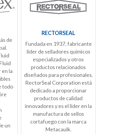
RECTORSEAL
ás de
Fundada en 1937, fabricante
bal.
líder de selladores químicos
luid
especializados y otros
Fluid
productos relacionados
 en la
diseñados para profesionales.
ibles
RectorSeal Corporation está
e todo
dedicado a proporcionar
aire
productos de calidad
innovadores y es el líder en la
n
manufactura de sellos
e
cortafuego con la marca
de un
Metacaulk.