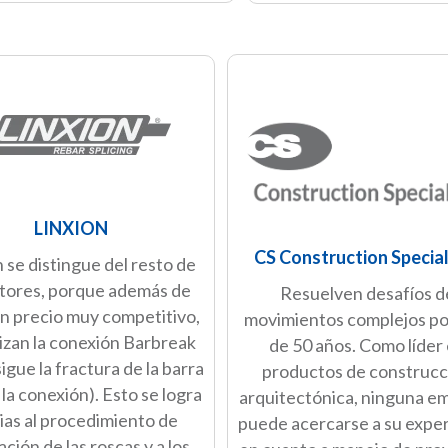
LINXION
CS Construction Special
 se distingue del resto de
tores, porque además de
Resuelven desafíos d
n precio muy competitivo,
movimientos complejos p
izan la conexión Barbreak
de 50 años. Como líder
igue la fractura de la barra
productos de construcc
 la conexión). Esto se logra
arquitectónica, ninguna e
ias al procedimiento de
puede acercarse a su expe
ación de las roscas y a los