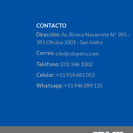
CONTACTO
Dirección:
Av. Rivera Navarrete N° 395 –
391 Oficina 1001 – San Isidro
Correo:
cdv@cdvperu.com
Teléfono:
(01) 346 1002
Celular:
+51 914 681 053
Whatsapp:
+51 946 099 135