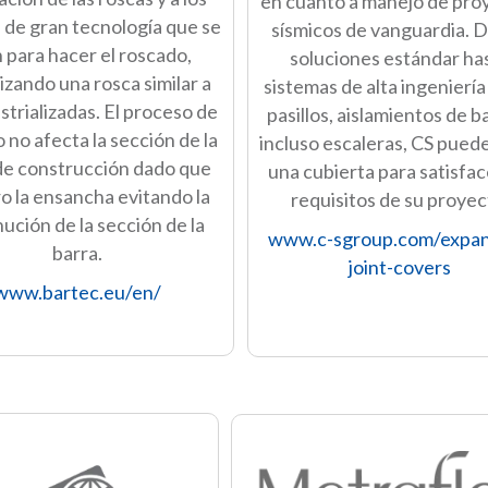
en cuanto a manejo de pro
 de gran tecnología que se
sísmicos de vanguardia. 
 para hacer el roscado,
soluciones estándar ha
izando una rosca similar a
sistemas de alta ingenierí
ustrializadas. El proceso de
pasillos, aislamientos de b
 no afecta la sección de la
incluso escaleras, CS pued
de construcción dado que
una cubierta para satisfac
o la ensancha evitando la
requisitos de su proyec
ución de la sección de la
www.c-sgroup.com/expan
barra.
joint-covers
www.bartec.eu/en/