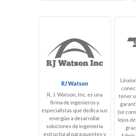
Linxion
RJ Watson
conec
R. J. Watson, Inc. es una
tener u
firma de ingenieros y
garant
especialistas que dedica sus
(se cons
energías a desarrollar
lejos de
soluciones de ingeniería
grac
estructural para puentes y
fabric