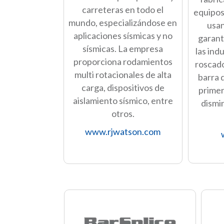
carreteras en todo el
equipos
mundo, especializándose en
usan
aplicaciones sísmicas y no
garant
sísmicas. La empresa
las ind
proporciona rodamientos
roscado
multi rotacionales de alta
barra 
carga, dispositivos de
primer
aislamiento sísmico, entre
dismin
otros.
www.rjwatson.com