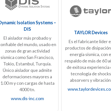
Dynamic Isolation Systems –
DIS
TAYLOR Devices
El aislador más probado y
Es el fabricante líder 
confiable del mundo, usado en
productos de disipación
zonas de gran actividad
energía sísmica, con e
sísmica como San Francisco,
respaldo de más de 60 
Tokio, Estambul, Turquía.
de exitosa experiencia
Único aislador que admite
tecnología de shock
deformaciones mayores a
absorvers y vibración
1.00 m y con cargas de hasta
www.taylordevices.c
4000 tn.
www.dis-inc.com