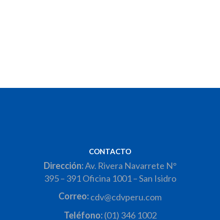
CONTACTO
Dirección:
Av. Rivera Navarrete N°
395 – 391 Oficina 1001 – San Isidro
Correo:
cdv@cdvperu.com
Teléfono:
(01) 346 1002