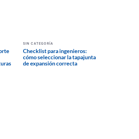
SIN CATEGORÍA
orte
Checklist para ingenieros:
cómo seleccionar la tapajunta
turas
de expansión correcta