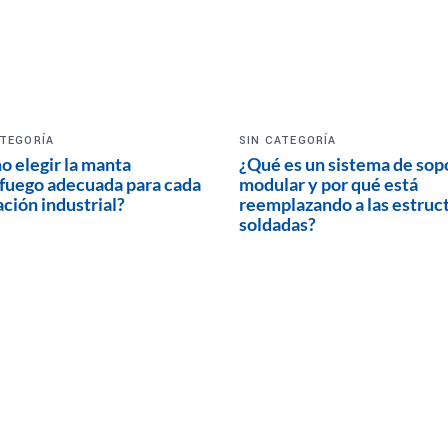
ATEGORÍA
SIN CATEGORÍA
 elegir la manta
¿Qué es un sistema de sop
fuego adecuada para cada
modular y por qué está
ación industrial?
reemplazando a las estruc
soldadas?