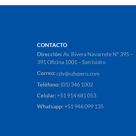
CONTACTO
Dirección:
Av. Rivera Navarrete N° 395 –
391 Oficina 1001 – San Isidro
Correo:
cdv@cdvperu.com
Teléfono:
(01) 346 1002
Celular:
+51 914 681 053
Whatsapp:
+51 946 099 135