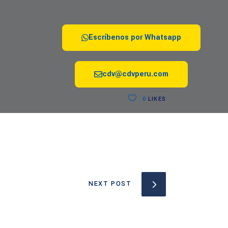
Escríbenos por Whatsapp
cdv@cdvperu.com
0
LIKES
NEXT POST