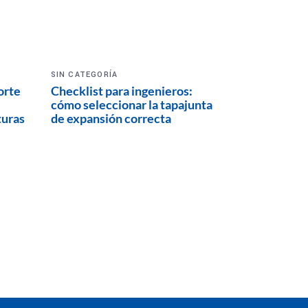
SIN CATEGORÍA
orte
Checklist para ingenieros:
cómo seleccionar la tapajunta
turas
de expansión correcta