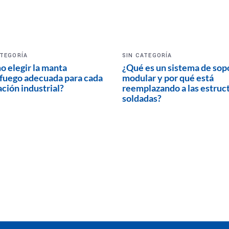
ATEGORÍA
SIN CATEGORÍA
 elegir la manta
¿Qué es un sistema de sop
fuego adecuada para cada
modular y por qué está
ación industrial?
reemplazando a las estruc
soldadas?