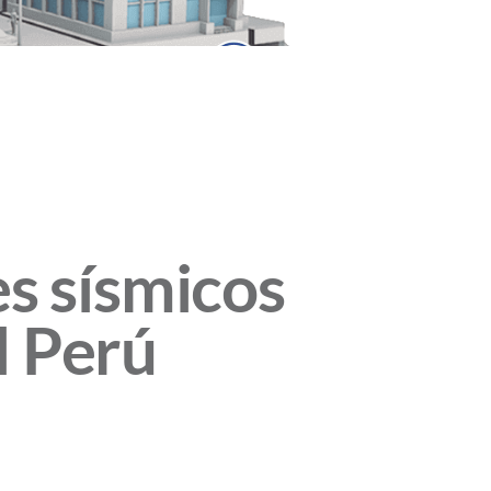
es sísmicos
l Perú