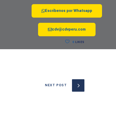
Escríbenos por Whatsapp
cdv@cdvperu.com
0
LIKES
NEXT POST