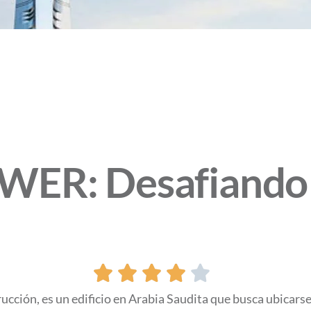
ER: Desafiando l





cción, es un edificio en Arabia Saudita que busca ubicarse