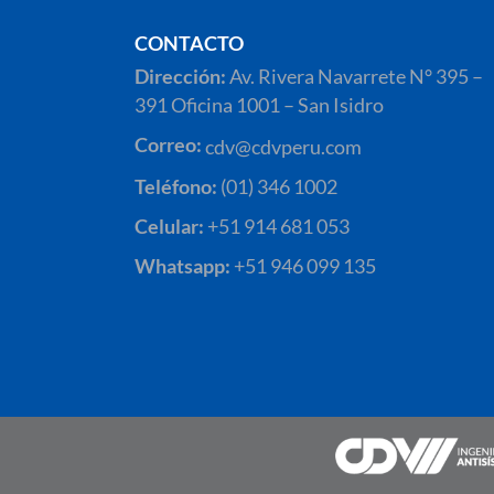
CONTACTO
Dirección:
Av. Rivera Navarrete N° 395 –
391 Oficina 1001 – San Isidro
Correo:
cdv@cdvperu.com
Teléfono:
(01) 346 1002
Celular:
+51 914 681 053
Whatsapp:
+51 946 099 135