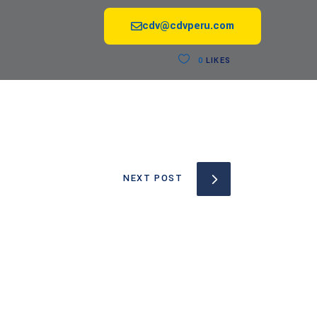
cdv@cdvperu.com
0
LIKES
NEXT POST