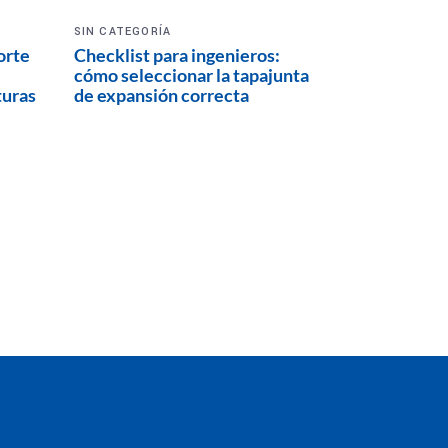
SIN CATEGORÍA
orte
Checklist para ingenieros:
cómo seleccionar la tapajunta
turas
de expansión correcta