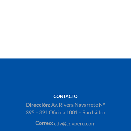
CONTACTO
Dirección:
Av. Rivera Navarrete N°
395 – 391 Oficina 1001 – San Isidro
Correo:
cdv@cdvperu.com