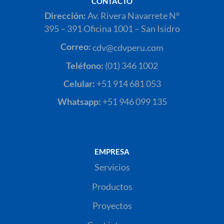
CONTACTO
Dirección:
Av. Rivera Navarrete N°
395 – 391 Oficina 1001 – San Isidro
Correo:
cdv@cdvperu.com
Teléfono:
(01) 346 1002
Celular:
+51 914 681 053
Whatsapp:
+51 946 099 135
EMPRESA
Servicios
Productos
Proyectos