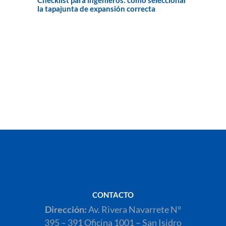
Checklist para ingenieros: cómo seleccionar
la tapajunta de expansión correcta
CONTACTO
Dirección:
Av. Rivera Navarrete N°
395 – 391 Oficina 1001 – San Isidro