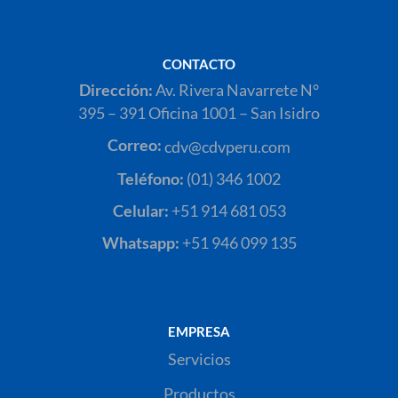
CONTACTO
Dirección:
Av. Rivera Navarrete N°
395 – 391 Oficina 1001 – San Isidro
Correo:
cdv@cdvperu.com
Teléfono:
(01) 346 1002
Celular:
+51 914 681 053
Whatsapp:
+51 946 099 135
EMPRESA
Servicios
Productos