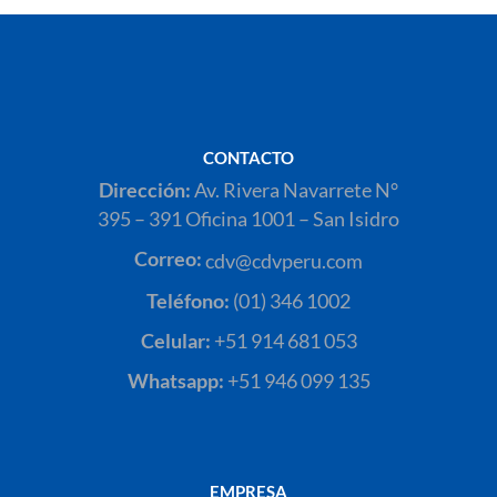
CONTACTO
Dirección:
Av. Rivera Navarrete N°
395 – 391 Oficina 1001 – San Isidro
Correo:
cdv@cdvperu.com
Teléfono:
(01) 346 1002
Celular:
+51 914 681 053
Whatsapp:
+51 946 099 135
EMPRESA