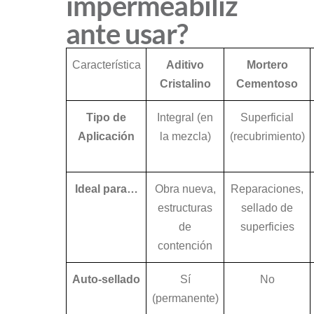
impermeabiliz
ante usar?
Característica
Aditivo
Mortero
Cristalino
Cementoso
Tipo de
Integral (en
Superficial
Aplicación
la mezcla)
(recubrimiento)
Ideal para…
Obra nueva,
Reparaciones,
estructuras
sellado de
de
superficies
contención
Auto-sellado
Sí
No
(permanente)