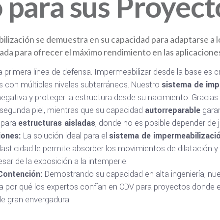
para sus Proyect
ilización se demuestra en su capacidad para adaptarse a lo
da para ofrecer el máximo rendimiento en las aplicaciones
a primera línea de defensa. Impermeabilizar desde la base es 
s con múltiples niveles subterráneos. Nuestro
sistema de imp
egativa y proteger la estructura desde su nacimiento. Gracias a
segunda piel, mientras que su capacidad
autorre
parable
garan
n para
estructuras aisladas
, donde no es posible depender de j
iones:
La solución ideal para el
sistema de impermeabilizaci
elasticidad le permite absorber los movimientos de dilatación y
ar de la exposición a la intemperie.
Contención:
Demostrando su capacidad en alta ingeniería, nue
erza por qué los expertos confían en CDV para proyectos donde e
e gran envergadura.