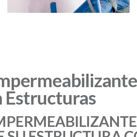
permeabilizante:
a Estructuras
PERMEABILIZANTE:
E SU ESTRUCTURA C