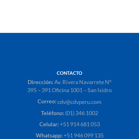
CONTACTO
Dirección:
Av. Rivera Navarrete N°
395 – 391 Oficina 1001 – San Isidro
Correo:
cdv@cdvperu.com
Teléfono:
(01) 346 1002
Celular:
+51 914 681 053
Whatsapp:
+51 946 099 135